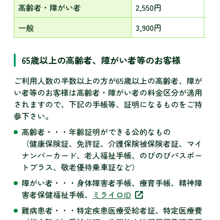
高齢者・障がい者
2,550円
3,
一般
3,900円
5,
65歳以上の高齢者、障がい者等のお客様
ご利用人数の半数以上の方が65歳以上の高齢者、障が
い者等のお客様は高齢者・障がい者の料金区分が適用
されますので、下記の手帳等、証明になるものをご持
参下さい。
高齢者・・・年齢証明ができる公的なもの
（健康保険証、免許証、介護保険被保険者証、マイ
ナンバーカード、老人福祉手帳、のびのびパスポー
トプラス、敬老優待乗車証など）
障がい者・・・身体障害者手帳、療育手帳、精神障
害者保健福祉手帳、
ミライロID
難病患者・・・特定疾患医療受給者証、特定医療費