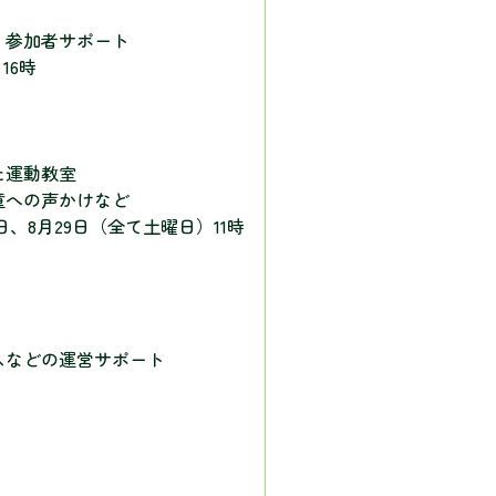
・参加者サポート
16時
た運動教室
童への声かけなど
日、8月29日（全て土曜日）11時
スなどの運営サポート