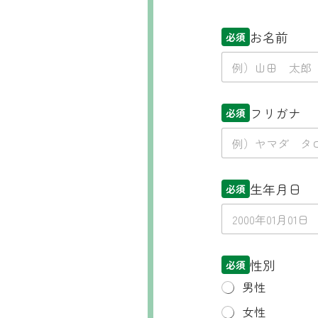
必
お名前
須
必須
必
須
必
須
フリガナ
必須
生年月日
必須
性別
必須
男性
女性