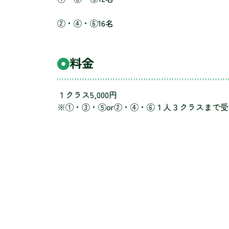
②・④・⑥16名
料金
１クラス5,000円
※①・③・⑤or②・④・⑥１人３クラスまで