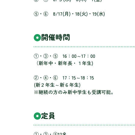
⑤・⑥ 8/17(月)・18(火)・19(水)
開催時間
①・③・⑤ 16：00～17：00
（新年中・新年長・１年生)
②・④・⑥ 17：15～18：15
(新２年生～新６年生)
※継続の方のみ新中学生も受講可能。
定員
①・③・⑤12名