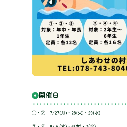
開催日
①・② 7/27(月)・28(火)・29(水)
③・④ 8/５(水)・6(木)・7(金)