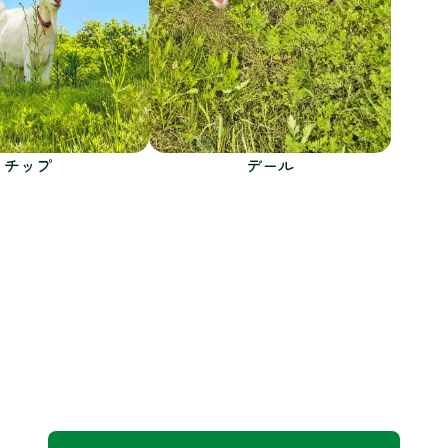
チップ
デール