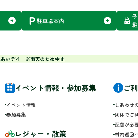
子
駐車場案内
駐
れあいデイ ※雨天のため中止
イベント情報・参加募集
ご利
イベント情報
しあわせ
参加募集
団体でご
配慮が必
レジャー・散策
村内巡回