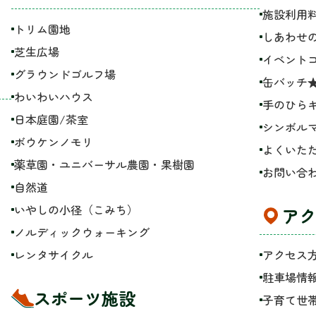
施設利用
トリム園地
しあわせ
芝生広場
イベント
グラウンドゴルフ場
缶バッチ★
わいわいハウス
手のひら
日本庭園/茶室
シンボル
ボウケンノモリ
よくいた
薬草園・ユニバーサル農園・果樹園
お問い合
自然道
いやしの小径（こみち）
アク
ノルディックウォーキング
レンタサイクル
アクセス
駐車場情
スポーツ施設
子育て世